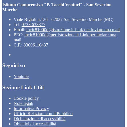
Istituto Comprensivo "P. Tacchi Venturi" - San Severino
Marche
Viale Bigioli n.126 - 62027 San Severino Marche (MC)
Tel:
0733 638377
Email:
mcic81000d@istruzione.it
Link per inviare una mail
PEC:
mcic81000d@pec.istruzione.it
Link per inviare una
mail
C.F.: 83006110437
Seguici su
Youtube
Sezione Link Utili
Cookie policy
Note legali
Informativa Privacy
Ufficio Relazioni con il Pubblico
Dichiarazione di accessibilità
Obiettivi di accessibilità