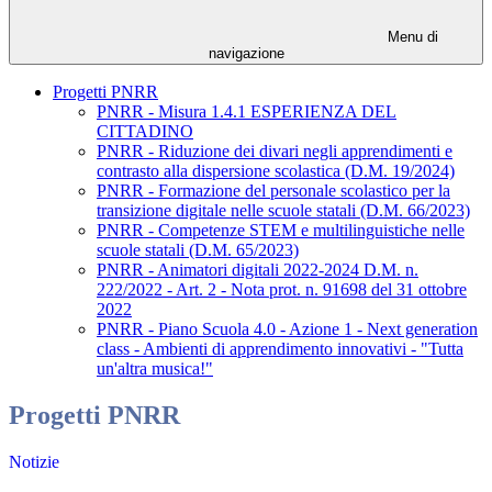
Menu di
navigazione
Progetti PNRR
PNRR - Misura 1.4.1 ESPERIENZA DEL
CITTADINO
PNRR - Riduzione dei divari negli apprendimenti e
contrasto alla dispersione scolastica (D.M. 19/2024)
PNRR - Formazione del personale scolastico per la
transizione digitale nelle scuole statali (D.M. 66/2023)
PNRR - Competenze STEM e multilinguistiche nelle
scuole statali (D.M. 65/2023)
PNRR - Animatori digitali 2022-2024 D.M. n.
222/2022 - Art. 2 - Nota prot. n. 91698 del 31 ottobre
2022
PNRR - Piano Scuola 4.0 - Azione 1 - Next generation
class - Ambienti di apprendimento innovativi - "Tutta
un'altra musica!"
Progetti PNRR
Notizie