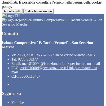
disabilitati. È possibile consultare l'elenco nella pagina della cookie
policy.
Accetta tutti
Salva le preferenze
Istituto Comprensivo "P. Tacchi Venturi" - San
Severino Marche
Contatti
Istituto Comprensivo "P. Tacchi Venturi" - San Severino
Marche
Viale Bigioli n.126 - 62027 San Severino Marche (MC)
Tel:
0733 638377
Email:
mcic81000d@istruzione.it
Link per inviare una mail
PEC:
mcic81000d@pec.istruzione.it
Link per inviare una
mail
C.F.: 83006110437
Seguici su
Youtube