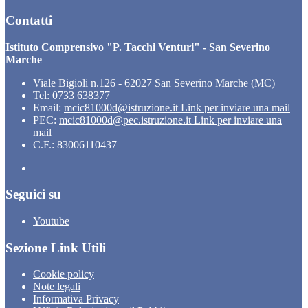
Contatti
Istituto Comprensivo "P. Tacchi Venturi" - San Severino
Marche
Viale Bigioli n.126 - 62027 San Severino Marche (MC)
Tel:
0733 638377
Email:
mcic81000d@istruzione.it
Link per inviare una mail
PEC:
mcic81000d@pec.istruzione.it
Link per inviare una
mail
C.F.: 83006110437
Seguici su
Youtube
Sezione Link Utili
Cookie policy
Note legali
Informativa Privacy