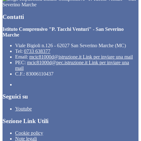
Severino Marche
Contatti
Istituto Comprensivo "P. Tacchi Venturi" - San Severino
Marche
Viale Bigioli n.126 - 62027 San Severino Marche (MC)
Tel:
0733 638377
Email:
mcic81000d@istruzione.it
Link per inviare una mail
PEC:
mcic81000d@pec.istruzione.it
Link per inviare una
mail
C.F.: 83006110437
Seguici su
Youtube
Sezione Link Utili
Cookie policy
Note legali