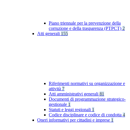
Piano triennale per la prevenzione della
corruzione e della trasparenza (PTPCT)
2
Atti generali
155
Riferimenti normativi su organizzazione e
attività
7
Atti amministrativi generali
81
Documenti di programmazione strategico-
gestionale
1
Statuti e leggi regionali
1
Codice disciplinare e codice di condotta
4
Oneri informativi per cittadini e imprese
1