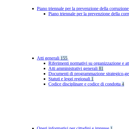
Piano triennale per la prevenzione della corruzione
Piano triennale per la prevenzione della co
Atti generali
155
Riferimenti normativi su organizzazione e at
Atti amministrativi generali
81
Documenti di programmazione strategico-ge
Statuti e leggi regionali
1
Codice disciplinare e codice di condotta
4
Oneri informativi per cittadini e imprese
1