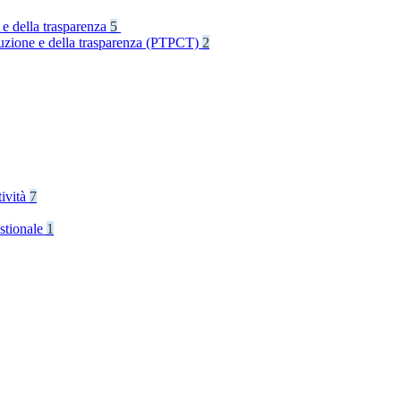
 e della trasparenza
5
rruzione e della trasparenza (PTPCT)
2
tività
7
stionale
1