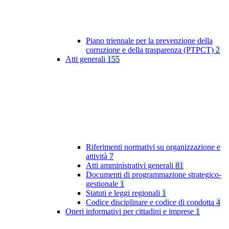
Piano triennale per la prevenzione della
corruzione e della trasparenza (PTPCT)
2
Atti generali
155
Riferimenti normativi su organizzazione e
attività
7
Atti amministrativi generali
81
Documenti di programmazione strategico-
gestionale
1
Statuti e leggi regionali
1
Codice disciplinare e codice di condotta
4
Oneri informativi per cittadini e imprese
1