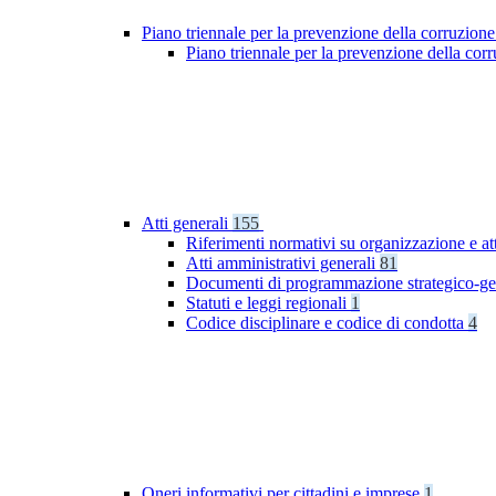
Piano triennale per la prevenzione della corruzione
Piano triennale per la prevenzione della co
Atti generali
155
Riferimenti normativi su organizzazione e at
Atti amministrativi generali
81
Documenti di programmazione strategico-ge
Statuti e leggi regionali
1
Codice disciplinare e codice di condotta
4
Oneri informativi per cittadini e imprese
1