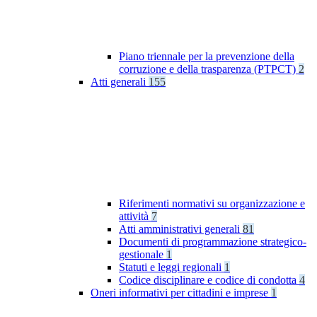
Piano triennale per la prevenzione della
corruzione e della trasparenza (PTPCT)
2
Atti generali
155
Riferimenti normativi su organizzazione e
attività
7
Atti amministrativi generali
81
Documenti di programmazione strategico-
gestionale
1
Statuti e leggi regionali
1
Codice disciplinare e codice di condotta
4
Oneri informativi per cittadini e imprese
1