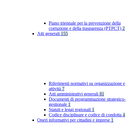
Piano triennale per la prevenzione della
corruzione e della trasparenza (PTPCT)
2
Atti generali
155
Riferimenti normativi su organizzazione e
attività
7
Atti amministrativi generali
81
Documenti di programmazione strategico-
gestionale
1
Statuti e leggi regionali
1
Codice disciplinare e codice di condotta
4
Oneri informativi per cittadini e imprese
1