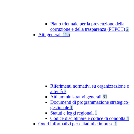
Piano triennale per la prevenzione della
corruzione e della trasparenza (PTPCT)
2
Atti generali
155
Riferimenti normativi su organizzazione e
attività
7
Atti amministrativi generali
81
Documenti di programmazione strategico-
gestionale
1
Statuti e leggi regionali
1
Codice disciplinare e codice di condotta
4
Oneri informativi per cittadini e imprese
1