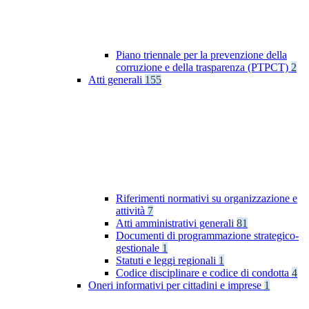
Piano triennale per la prevenzione della
corruzione e della trasparenza (PTPCT)
2
Atti generali
155
Riferimenti normativi su organizzazione e
attività
7
Atti amministrativi generali
81
Documenti di programmazione strategico-
gestionale
1
Statuti e leggi regionali
1
Codice disciplinare e codice di condotta
4
Oneri informativi per cittadini e imprese
1