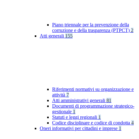
Piano triennale per la prevenzione della
corruzione e della trasparenza (PTPCT)
2
Atti generali
155
Riferimenti normativi su organizzazione e
attività
7
Atti amministrativi generali
81
Documenti di programmazione strategico-
gestionale
1
Statuti e leggi regionali
1
Codice disciplinare e codice di condotta
4
Oneri informativi per cittadini e imprese
1