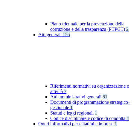
Piano triennale per la prevenzione della
corruzione e della trasparenza (PTPCT)
2
Atti generali
155
Riferimenti normativi su organizzazione e
attività
7
Atti amministrativi generali
81
Documenti di programmazione strategico-
gestionale
1
Statuti e leggi regionali
1
Codice disciplinare e codice di condotta
4
Oneri informativi per cittadini e imprese
1