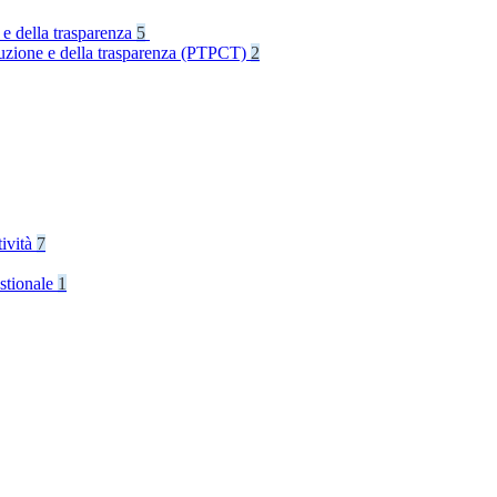
 e della trasparenza
5
rruzione e della trasparenza (PTPCT)
2
tività
7
stionale
1