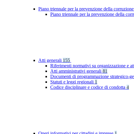
Piano triennale per la prevenzione della corruzione
Piano triennale per la prevenzione della co
Atti generali
155
Riferimenti normativi su organizzazione e at
Atti amministrativi generali
81
Documenti di programmazione strategico-ge
Statuti e leggi regionali
1
Codice disciplinare e codice di condotta
4
Oneri informativi per cittadini e imprese
1