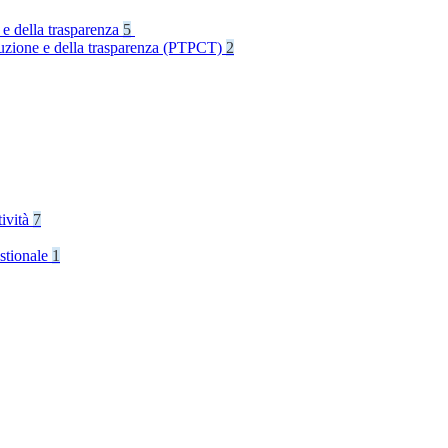
 e della trasparenza
5
rruzione e della trasparenza (PTPCT)
2
tività
7
stionale
1