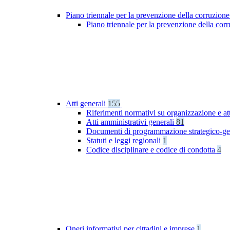
Piano triennale per la prevenzione della corruzione
Piano triennale per la prevenzione della co
Atti generali
155
Riferimenti normativi su organizzazione e at
Atti amministrativi generali
81
Documenti di programmazione strategico-ge
Statuti e leggi regionali
1
Codice disciplinare e codice di condotta
4
Oneri informativi per cittadini e imprese
1