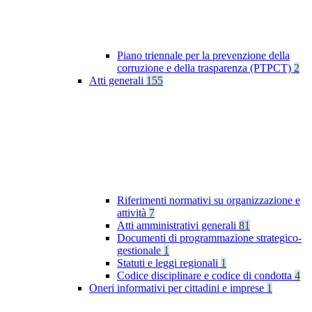
Piano triennale per la prevenzione della
corruzione e della trasparenza (PTPCT)
2
Atti generali
155
Riferimenti normativi su organizzazione e
attività
7
Atti amministrativi generali
81
Documenti di programmazione strategico-
gestionale
1
Statuti e leggi regionali
1
Codice disciplinare e codice di condotta
4
Oneri informativi per cittadini e imprese
1