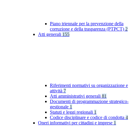
Piano triennale per la prevenzione della
corruzione e della trasparenza (PTPCT)
2
Atti generali
155
Riferimenti normativi su organizzazione e
attività
7
Atti amministrativi generali
81
Documenti di programmazione strategico-
gestionale
1
Statuti e leggi regionali
1
Codice disciplinare e codice di condotta
4
Oneri informativi per cittadini e imprese
1