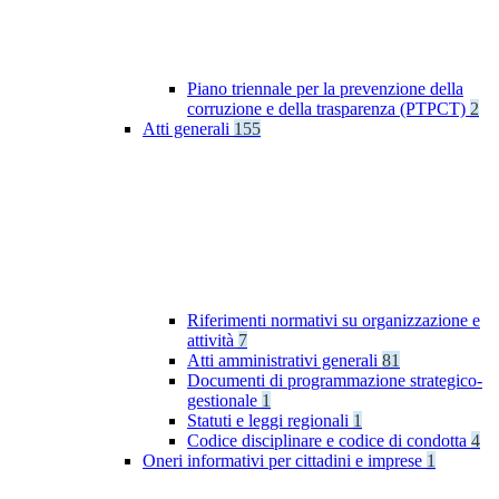
Piano triennale per la prevenzione della
corruzione e della trasparenza (PTPCT)
2
Atti generali
155
Riferimenti normativi su organizzazione e
attività
7
Atti amministrativi generali
81
Documenti di programmazione strategico-
gestionale
1
Statuti e leggi regionali
1
Codice disciplinare e codice di condotta
4
Oneri informativi per cittadini e imprese
1