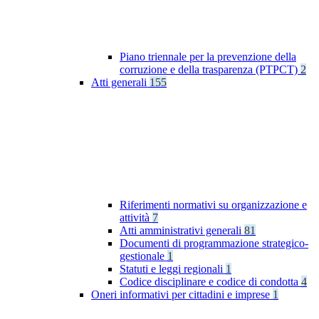
Piano triennale per la prevenzione della
corruzione e della trasparenza (PTPCT)
2
Atti generali
155
Riferimenti normativi su organizzazione e
attività
7
Atti amministrativi generali
81
Documenti di programmazione strategico-
gestionale
1
Statuti e leggi regionali
1
Codice disciplinare e codice di condotta
4
Oneri informativi per cittadini e imprese
1