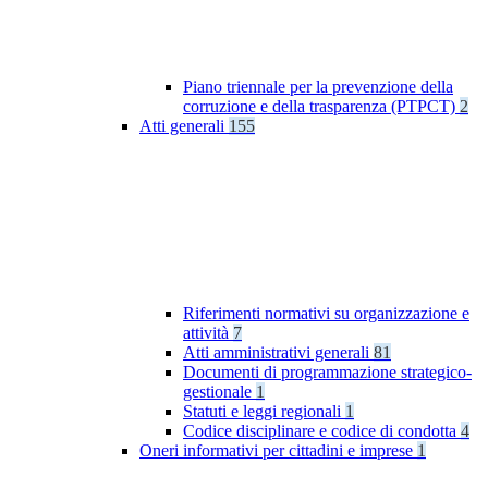
Piano triennale per la prevenzione della
corruzione e della trasparenza (PTPCT)
2
Atti generali
155
Riferimenti normativi su organizzazione e
attività
7
Atti amministrativi generali
81
Documenti di programmazione strategico-
gestionale
1
Statuti e leggi regionali
1
Codice disciplinare e codice di condotta
4
Oneri informativi per cittadini e imprese
1