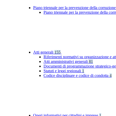
Piano triennale per la prevenzione della corruzione
Piano triennale per la prevenzione della co
Atti generali
155
Riferimenti normativi su organizzazione e at
Atti amministrativi generali
81
Documenti di programmazione strategico-ge
Statuti e leggi regionali
1
Codice disciplinare e codice di condotta
4
Oneri informativi per cittadini e imprese
1