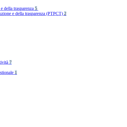
 e della trasparenza
5
rruzione e della trasparenza (PTPCT)
2
tività
7
stionale
1