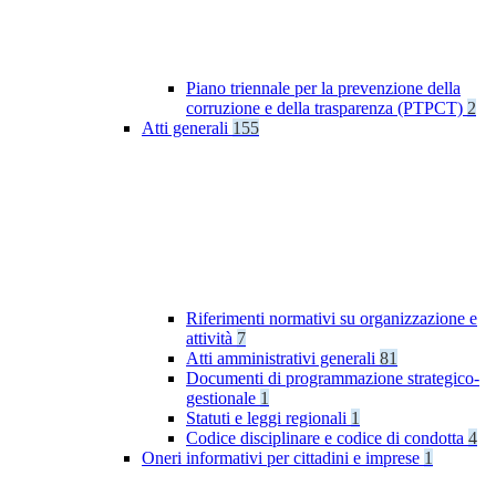
Piano triennale per la prevenzione della
corruzione e della trasparenza (PTPCT)
2
Atti generali
155
Riferimenti normativi su organizzazione e
attività
7
Atti amministrativi generali
81
Documenti di programmazione strategico-
gestionale
1
Statuti e leggi regionali
1
Codice disciplinare e codice di condotta
4
Oneri informativi per cittadini e imprese
1