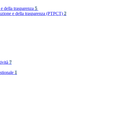
 e della trasparenza
5
rruzione e della trasparenza (PTPCT)
2
tività
7
stionale
1