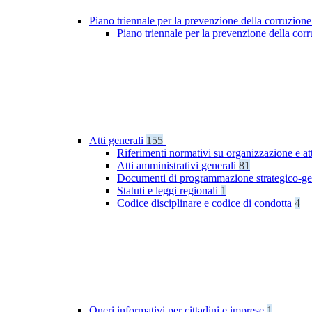
Piano triennale per la prevenzione della corruzione
Piano triennale per la prevenzione della co
Atti generali
155
Riferimenti normativi su organizzazione e at
Atti amministrativi generali
81
Documenti di programmazione strategico-ge
Statuti e leggi regionali
1
Codice disciplinare e codice di condotta
4
Oneri informativi per cittadini e imprese
1