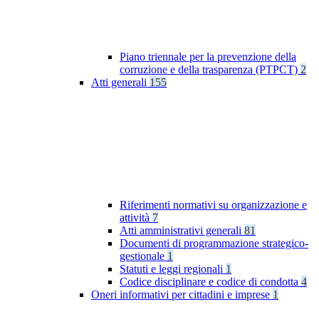
Piano triennale per la prevenzione della
corruzione e della trasparenza (PTPCT)
2
Atti generali
155
Riferimenti normativi su organizzazione e
attività
7
Atti amministrativi generali
81
Documenti di programmazione strategico-
gestionale
1
Statuti e leggi regionali
1
Codice disciplinare e codice di condotta
4
Oneri informativi per cittadini e imprese
1