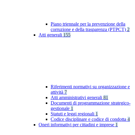
Piano triennale per la prevenzione della
corruzione e della trasparenza (PTPCT)
2
Atti generali
155
Riferimenti normativi su organizzazione e
attività
7
Atti amministrativi generali
81
Documenti di programmazione strategico-
gestionale
1
Statuti e leggi regionali
1
Codice disciplinare e codice di condotta
4
Oneri informativi per cittadini e imprese
1