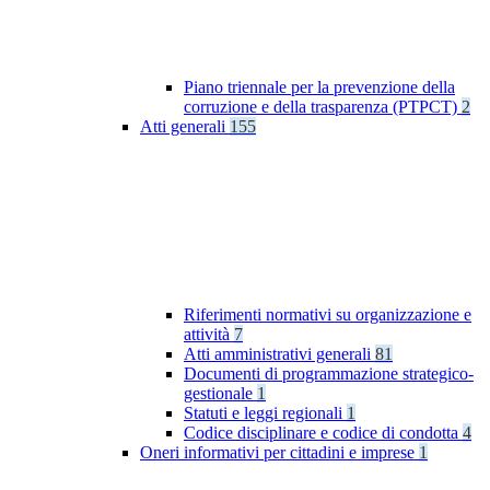
Piano triennale per la prevenzione della
corruzione e della trasparenza (PTPCT)
2
Atti generali
155
Riferimenti normativi su organizzazione e
attività
7
Atti amministrativi generali
81
Documenti di programmazione strategico-
gestionale
1
Statuti e leggi regionali
1
Codice disciplinare e codice di condotta
4
Oneri informativi per cittadini e imprese
1