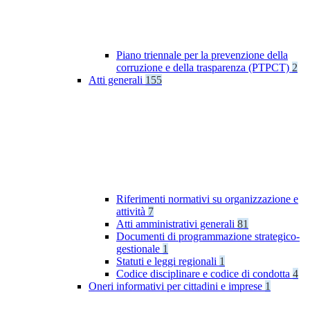
Piano triennale per la prevenzione della
corruzione e della trasparenza (PTPCT)
2
Atti generali
155
Riferimenti normativi su organizzazione e
attività
7
Atti amministrativi generali
81
Documenti di programmazione strategico-
gestionale
1
Statuti e leggi regionali
1
Codice disciplinare e codice di condotta
4
Oneri informativi per cittadini e imprese
1