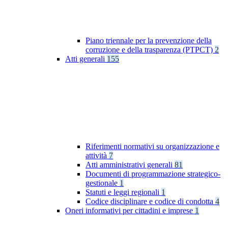
Piano triennale per la prevenzione della
corruzione e della trasparenza (PTPCT)
2
Atti generali
155
Riferimenti normativi su organizzazione e
attività
7
Atti amministrativi generali
81
Documenti di programmazione strategico-
gestionale
1
Statuti e leggi regionali
1
Codice disciplinare e codice di condotta
4
Oneri informativi per cittadini e imprese
1