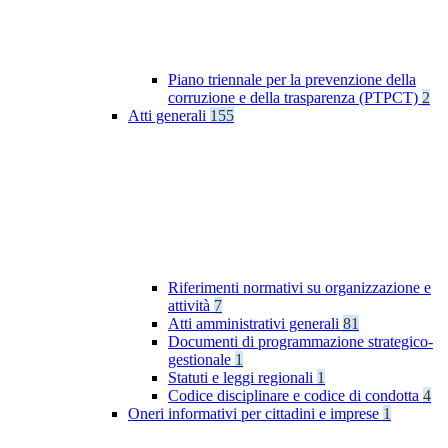
Piano triennale per la prevenzione della
corruzione e della trasparenza (PTPCT)
2
Atti generali
155
Riferimenti normativi su organizzazione e
attività
7
Atti amministrativi generali
81
Documenti di programmazione strategico-
gestionale
1
Statuti e leggi regionali
1
Codice disciplinare e codice di condotta
4
Oneri informativi per cittadini e imprese
1