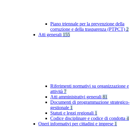
Piano triennale per la prevenzione della
corruzione e della trasparenza (PTPCT)
2
Atti generali
155
Riferimenti normativi su organizzazione e
attività
7
Atti amministrativi generali
81
Documenti di programmazione strategico-
gestionale
1
Statuti e leggi regionali
1
Codice disciplinare e codice di condotta
4
Oneri informativi per cittadini e imprese
1