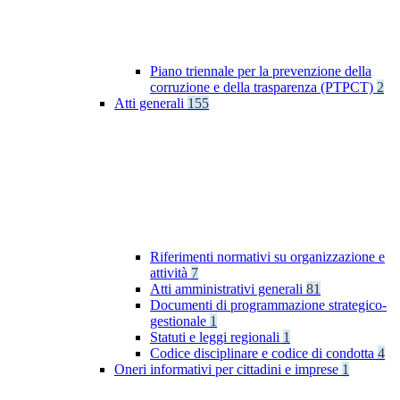
Piano triennale per la prevenzione della
corruzione e della trasparenza (PTPCT)
2
Atti generali
155
Riferimenti normativi su organizzazione e
attività
7
Atti amministrativi generali
81
Documenti di programmazione strategico-
gestionale
1
Statuti e leggi regionali
1
Codice disciplinare e codice di condotta
4
Oneri informativi per cittadini e imprese
1