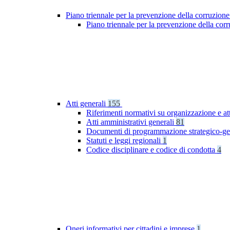
Piano triennale per la prevenzione della corruzione
Piano triennale per la prevenzione della co
Atti generali
155
Riferimenti normativi su organizzazione e at
Atti amministrativi generali
81
Documenti di programmazione strategico-ge
Statuti e leggi regionali
1
Codice disciplinare e codice di condotta
4
Oneri informativi per cittadini e imprese
1