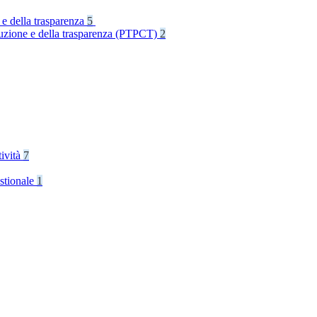
 e della trasparenza
5
rruzione e della trasparenza (PTPCT)
2
tività
7
stionale
1