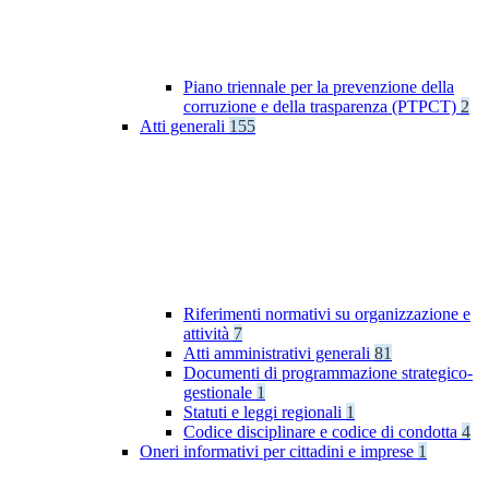
Piano triennale per la prevenzione della
corruzione e della trasparenza (PTPCT)
2
Atti generali
155
Riferimenti normativi su organizzazione e
attività
7
Atti amministrativi generali
81
Documenti di programmazione strategico-
gestionale
1
Statuti e leggi regionali
1
Codice disciplinare e codice di condotta
4
Oneri informativi per cittadini e imprese
1