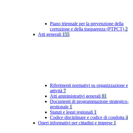
Piano triennale per la prevenzione della
corruzione e della trasparenza (PTPCT)
2
Atti generali
155
Riferimenti normativi su organizzazione e
attività
7
Atti amministrativi generali
81
Documenti di programmazione strategico-
gestionale
1
Statuti e leggi regionali
1
Codice disciplinare e codice di condotta
4
Oneri informativi per cittadini e imprese
1