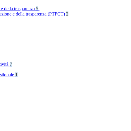
 e della trasparenza
5
rruzione e della trasparenza (PTPCT)
2
tività
7
stionale
1