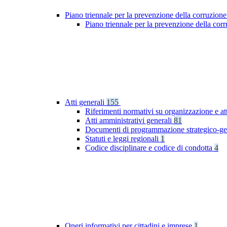
Piano triennale per la prevenzione della corruzione
Piano triennale per la prevenzione della co
Atti generali
155
Riferimenti normativi su organizzazione e at
Atti amministrativi generali
81
Documenti di programmazione strategico-ge
Statuti e leggi regionali
1
Codice disciplinare e codice di condotta
4
Oneri informativi per cittadini e imprese
1