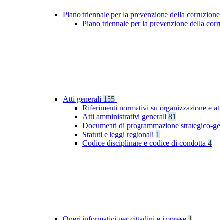
Piano triennale per la prevenzione della corruzione
Piano triennale per la prevenzione della co
Atti generali
155
Riferimenti normativi su organizzazione e at
Atti amministrativi generali
81
Documenti di programmazione strategico-ge
Statuti e leggi regionali
1
Codice disciplinare e codice di condotta
4
Oneri informativi per cittadini e imprese
1