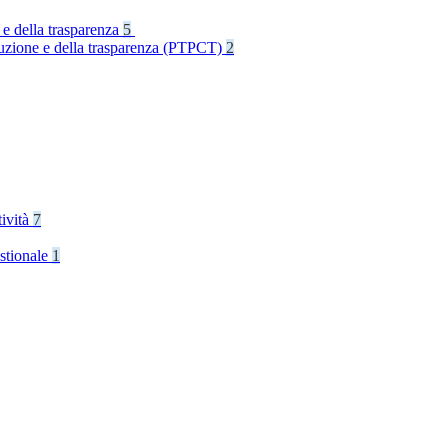
 e della trasparenza
5
rruzione e della trasparenza (PTPCT)
2
tività
7
stionale
1