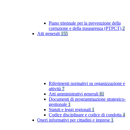
Piano triennale per la prevenzione della
corruzione e della trasparenza (PTPCT)
2
Atti generali
155
Riferimenti normativi su organizzazione e
attività
7
Atti amministrativi generali
81
Documenti di programmazione strategico-
gestionale
1
Statuti e leggi regionali
1
Codice disciplinare e codice di condotta
4
Oneri informativi per cittadini e imprese
1