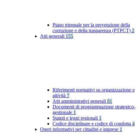
Piano triennale per la prevenzione della
corruzione e della trasparenza (PTPCT)
2
Atti generali
155
Riferimenti normativi su organizzazione e
attività
7
Atti amministrativi generali
81
Documenti di programmazione strategico-
gestionale
1
Statuti e leggi regionali
1
Codice disciplinare e codice di condotta
4
Oneri informativi per cittadini e imprese
1