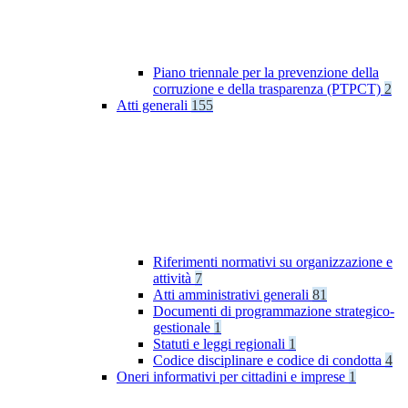
Piano triennale per la prevenzione della
corruzione e della trasparenza (PTPCT)
2
Atti generali
155
Riferimenti normativi su organizzazione e
attività
7
Atti amministrativi generali
81
Documenti di programmazione strategico-
gestionale
1
Statuti e leggi regionali
1
Codice disciplinare e codice di condotta
4
Oneri informativi per cittadini e imprese
1