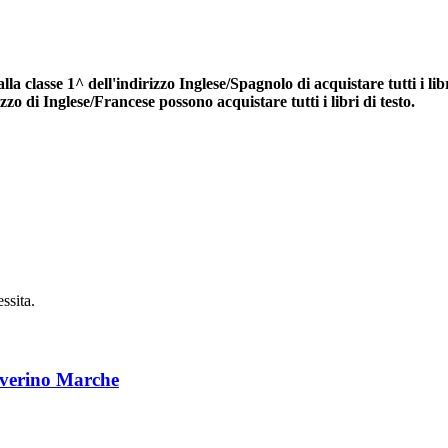
alla classe 1^ dell'indirizzo Inglese/Spagnolo di acquistare tutti i li
izzo di Inglese/Francese possono acquistare tutti i libri di testo.
essita.
Severino Marche