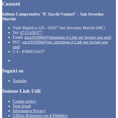
Contatti
Istituto Comprensivo "P. Tacchi Venturi" - San Severino
Marche
Viale Bigioli n.126 - 62027 San Severino Marche (MC)
Tel:
0733 638377
Email:
mcic81000d@istruzione.it
Link per inviare una mail
PEC:
mcic81000d@pec.istruzione.it
Link per inviare una
mail
C.F.: 83006110437
Seguici su
Youtube
Sezione Link Utili
Cookie policy
Note legali
Informativa Privacy
Ufficio Relazioni con il Pubblico