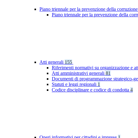
Piano triennale per la prevenzione della corruzione
Piano triennale per la prevenzione della co
Atti generali
155
Riferimenti normativi su organizzazione e at
Atti amministrativi generali
81
Documenti di programmazione strategico-ge
Statuti e leggi regionali
1
Codice disciplinare e codice di condotta
4
Oneri informativi per cittadini e imprese
1