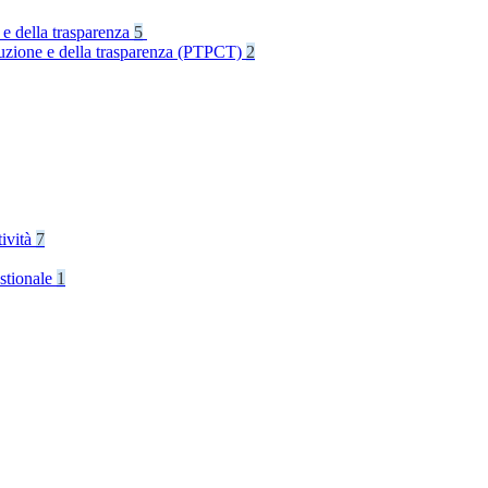
 e della trasparenza
5
rruzione e della trasparenza (PTPCT)
2
tività
7
stionale
1