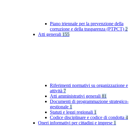
Piano triennale per la prevenzione della
corruzione e della trasparenza (PTPCT)
2
Atti generali
155
Riferimenti normativi su organizzazione e
attività
7
Atti amministrativi generali
81
Documenti di programmazione strategico-
gestionale
1
Statuti e leggi regionali
1
Codice disciplinare e codice di condotta
4
Oneri informativi per cittadini e imprese
1