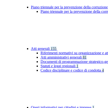
Piano triennale per la prevenzione della corruzione
Piano triennale per la prevenzione della co
Atti generali
155
Riferimenti normativi su organizzazione e at
Atti amministrativi generali
81
Documenti di programmazione strategico-ge
Statuti e leggi regionali
1
Codice disciplinare e codice di condotta
4
Oneri informativi per cittadini e imprese
1