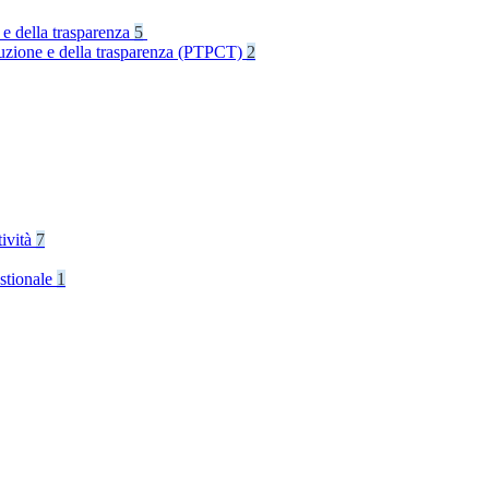
 e della trasparenza
5
rruzione e della trasparenza (PTPCT)
2
tività
7
stionale
1