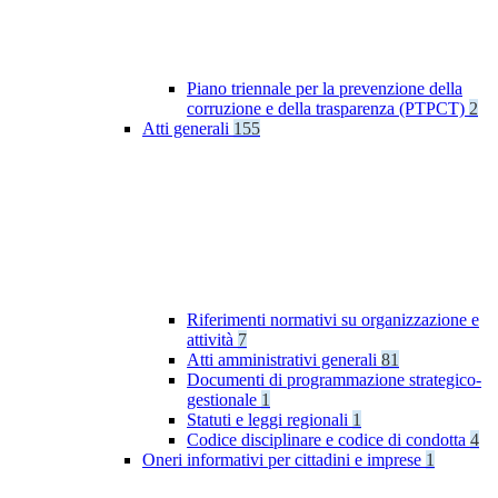
Piano triennale per la prevenzione della
corruzione e della trasparenza (PTPCT)
2
Atti generali
155
Riferimenti normativi su organizzazione e
attività
7
Atti amministrativi generali
81
Documenti di programmazione strategico-
gestionale
1
Statuti e leggi regionali
1
Codice disciplinare e codice di condotta
4
Oneri informativi per cittadini e imprese
1