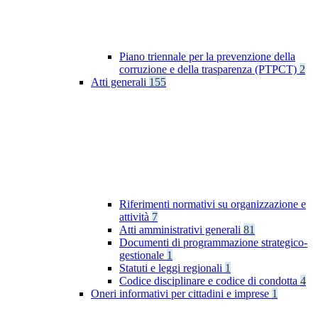
Piano triennale per la prevenzione della
corruzione e della trasparenza (PTPCT)
2
Atti generali
155
Riferimenti normativi su organizzazione e
attività
7
Atti amministrativi generali
81
Documenti di programmazione strategico-
gestionale
1
Statuti e leggi regionali
1
Codice disciplinare e codice di condotta
4
Oneri informativi per cittadini e imprese
1