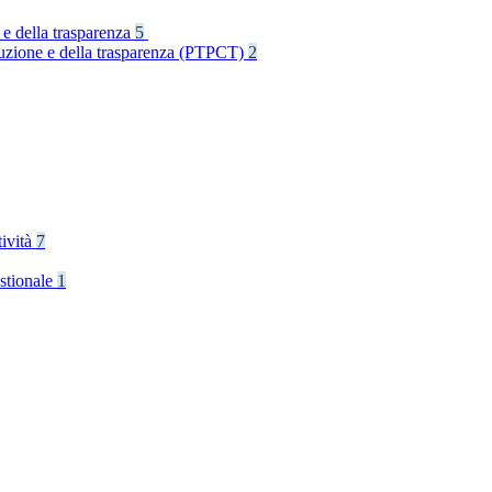
 e della trasparenza
5
rruzione e della trasparenza (PTPCT)
2
tività
7
stionale
1