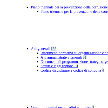
Piano triennale per la prevenzione della corruzione
Piano triennale per la prevenzione della co
Atti generali
155
Riferimenti normativi su organizzazione e at
Atti amministrativi generali
81
Documenti di programmazione strategico-ge
Statuti e leggi regionali
1
Codice disciplinare e codice di condotta
4
Oneri informativi per cittadini e imprese
1