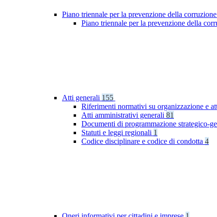
Piano triennale per la prevenzione della corruzione
Piano triennale per la prevenzione della co
Atti generali
155
Riferimenti normativi su organizzazione e at
Atti amministrativi generali
81
Documenti di programmazione strategico-ge
Statuti e leggi regionali
1
Codice disciplinare e codice di condotta
4
Oneri informativi per cittadini e imprese
1