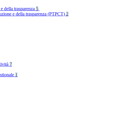
 e della trasparenza
5
rruzione e della trasparenza (PTPCT)
2
tività
7
stionale
1