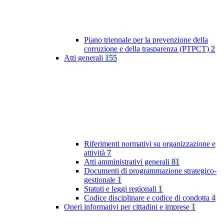
Piano triennale per la prevenzione della
corruzione e della trasparenza (PTPCT)
2
Atti generali
155
Riferimenti normativi su organizzazione e
attività
7
Atti amministrativi generali
81
Documenti di programmazione strategico-
gestionale
1
Statuti e leggi regionali
1
Codice disciplinare e codice di condotta
4
Oneri informativi per cittadini e imprese
1